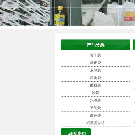
彩印袋
麸皮袋
灰绿袋
粮食袋
面粉袋
沙袋
水泥袋
透明袋
颜色袋
纸塑复合袋