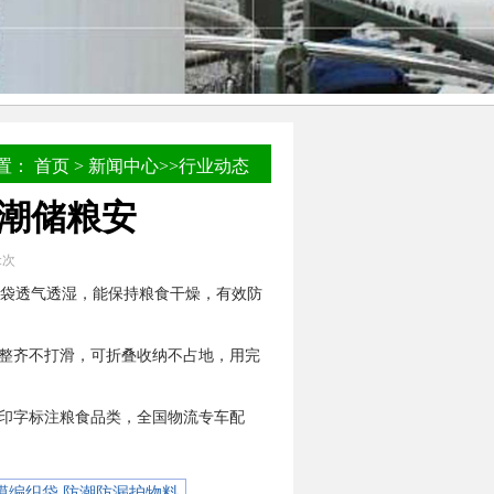
置：
首页
>
新闻中心
>>
行业动态
防潮储粮安
:
次
裸袋透气透湿，能保持粮食干燥，有效防
整齐不打滑，可折叠收纳不占地，用完
印字标注粮食品类，全国物流专车配
膜编织袋 防潮防漏护物料