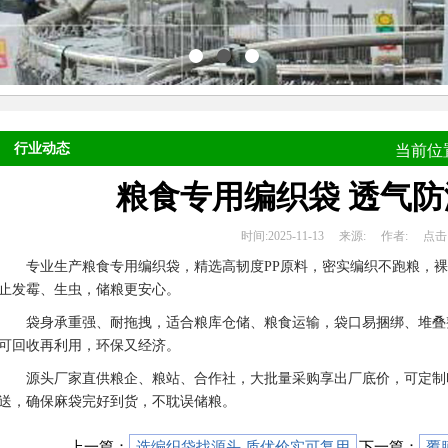
行业动态
当前位
粮食专用编织袋 透气
时间:
2025-11-13
来源:
作者:
点击
专业生产粮食专用编织袋，精选高韧度PP原料，密实编织不跑粮，
止发霉、生虫，储粮更安心。
袋身承重强、耐拖拽，适合粮库仓储、粮食运输，袋口易捆绑、堆叠
可回收再利用，环保又经济。
源头厂家直供粮企、粮站、合作社，大批量采购享出厂底价，可定制
送，确保麻袋完好到货，不耽误储粮。
上一篇：
选编织袋找源头 质优价实可复用
下一篇：
覆